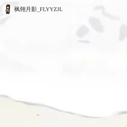
枫翎月影_FLYYZJL
/lib/Utils.php
/lib/Utils.php
/lib/Utils.php